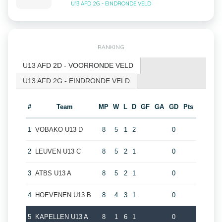
U13 AFD 2G - EINDRONDE VELD
RANKING
U13 AFD 2D - VOORRONDE VELD
U13 AFD 2G - EINDRONDE VELD
#
Team
MP
W
L
D
GF
GA
GD
Pts
1
VOBAKO U13 D
8
5
1
2
0
2
LEUVEN U13 C
8
5
2
1
0
3
ATBS U13 A
8
5
2
1
0
4
HOEVENEN U13 B
8
4
3
1
0
5
KAPELLEN U13 A
8
1
6
1
0