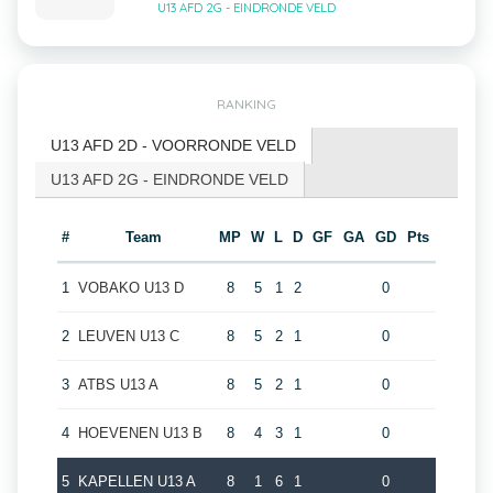
U13 AFD 2G - EINDRONDE VELD
RANKING
U13 AFD 2D - VOORRONDE VELD
U13 AFD 2G - EINDRONDE VELD
#
Team
MP
W
L
D
GF
GA
GD
Pts
1
VOBAKO U13 D
8
5
1
2
0
2
LEUVEN U13 C
8
5
2
1
0
3
ATBS U13 A
8
5
2
1
0
4
HOEVENEN U13 B
8
4
3
1
0
5
KAPELLEN U13 A
8
1
6
1
0