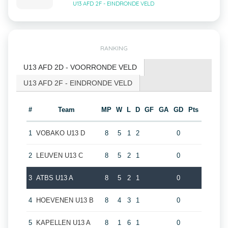
U13 AFD 2F - EINDRONDE VELD
RANKING
U13 AFD 2D - VOORRONDE VELD
U13 AFD 2F - EINDRONDE VELD
#
Team
MP
W
L
D
GF
GA
GD
Pts
1
VOBAKO U13 D
8
5
1
2
0
2
LEUVEN U13 C
8
5
2
1
0
3
ATBS U13 A
8
5
2
1
0
4
HOEVENEN U13 B
8
4
3
1
0
5
KAPELLEN U13 A
8
1
6
1
0