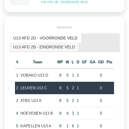
U13 AFD 2B - EINDRONDE VELD
RANKING
U13 AFD 2D - VOORRONDE VELD
U13 AFD 2B - EINDRONDE VELD
#
Team
MP
W
L
D
GF
GA
GD
Pts
1
VOBAKO U13 D
8
5
1
2
0
2
LEUVEN U13 C
8
5
2
1
0
3
ATBS U13 A
8
5
2
1
0
4
HOEVENEN U13 B
8
4
3
1
0
5
KAPELLEN U13 A
8
1
6
1
0