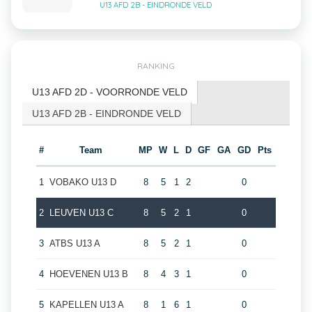
U13 AFD 2B - EINDRONDE VELD
RANKING
U13 AFD 2D - VOORRONDE VELD
U13 AFD 2B - EINDRONDE VELD
#
Team
MP
W
L
D
GF
GA
GD
Pts
1
VOBAKO U13 D
8
5
1
2
0
2
LEUVEN U13 C
8
5
2
1
0
3
ATBS U13 A
8
5
2
1
0
4
HOEVENEN U13 B
8
4
3
1
0
5
KAPELLEN U13 A
8
1
6
1
0