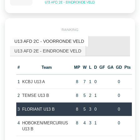
U13 AFD 2E - EINDRONDE VELD
RANKING
U13 AFD 2C - VOORRONDE VELD
U13 AFD 2E - EINDRONDE VELD
#
Team
MP
W
L
D
GF
GA
GD
Pts
1
KCBJ U13 A
8
7
1
0
0
2
TEMSE U13 B
8
5
2
1
0
3
FLORIANT U13 B
8
5
3
0
0
4
HOBOKEN/MERCURIUS
8
4
3
1
0
U13 B