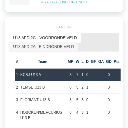
U13 AFD 2A - EINDRONDE VELD
RANKING
U13 AFD 2C - VOORRONDE VELD
U13 AFD 2A - EINDRONDE VELD
#
Team
MP
W
L
D
GF
GA
GD
Pts
1
KCBJ U13 A
8
7
1
0
0
2
TEMSE U13 B
8
5
2
1
0
3
FLORIANT U13 B
8
5
3
0
0
4
HOBOKEN/MERCURIUS
8
4
3
1
0
U13 B