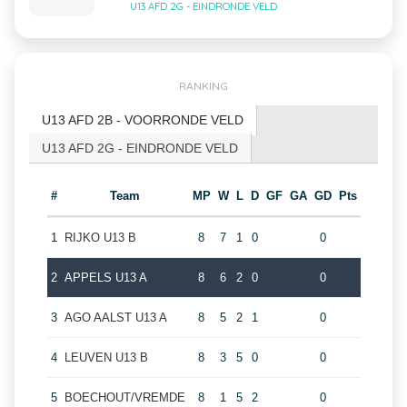
U13 AFD 2G - EINDRONDE VELD
RANKING
U13 AFD 2B - VOORRONDE VELD
U13 AFD 2G - EINDRONDE VELD
#
Team
MP
W
L
D
GF
GA
GD
Pts
1
RIJKO U13 B
8
7
1
0
0
2
APPELS U13 A
8
6
2
0
0
3
AGO AALST U13 A
8
5
2
1
0
4
LEUVEN U13 B
8
3
5
0
0
5
BOECHOUT/VREMDE
8
1
5
2
0