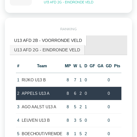
U13 AFD 2G - EINDRONDE VELD
RANKING
U13 AFD 2B - VOORRONDE VELD
U13 AFD 2G - EINDRONDE VELD
#
Team
MP
W
L
D
GF
GA
GD
Pts
1
RIJKO U13 B
8
7
1
0
0
2
APPELS U13 A
8
6
2
0
0
3
AGO AALST U13 A
8
5
2
1
0
4
LEUVEN U13 B
8
3
5
0
0
5
BOECHOUT/VREMDE
8
1
5
2
0