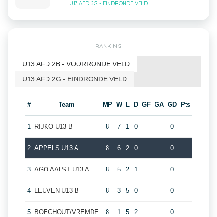
U13 AFD 2G - EINDRONDE VELD
RANKING
U13 AFD 2B - VOORRONDE VELD
U13 AFD 2G - EINDRONDE VELD
#
Team
MP
W
L
D
GF
GA
GD
Pts
1
RIJKO U13 B
8
7
1
0
0
2
APPELS U13 A
8
6
2
0
0
3
AGO AALST U13 A
8
5
2
1
0
4
LEUVEN U13 B
8
3
5
0
0
5
BOECHOUT/VREMDE
8
1
5
2
0