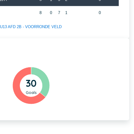
8
0
7
1
0
 of U13 AFD 2B - VOORRONDE VELD
30
Goals