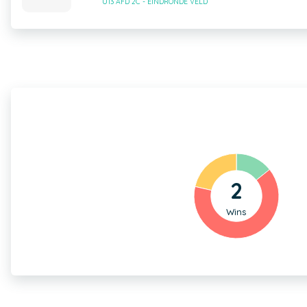
U13 AFD 2C - EINDRONDE VELD
2
Wins