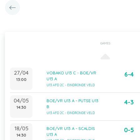
GAMES
27/04
VOBAKO U13 C - BOE/VR
6-4
U13 A
13:00
U13 AFD 2C - EINDRONDE VELD
04/05
BOE/VR U13 A - PUTSE U13
4-3
B
14:30
U13 AFD 2C - EINDRONDE VELD
18/05
BOE/VR U13 A - SCALDIS
0-5
U13 A
14:30