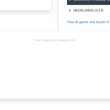
6
NEERLANDIA U13 B
View all games and results
STATS: BOECHOUT/VREMDE U13 A