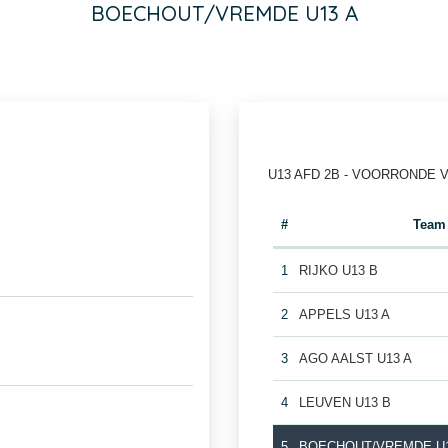
BOECHOUT/VREMDE U13 A
U13 AFD 2B - VOORRONDE 
#
Team
1
RIJKO U13 B
2
APPELS U13 A
3
AGO AALST U13 A
4
LEUVEN U13 B
5
BOECHOUT/VREMDE U1