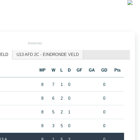
RANKING
VELD
U13 AFD 2C - EINDRONDE VELD
MP
W
L
D
GF
GA
GD
Pts
8
7
1
0
0
8
6
2
0
0
8
5
2
1
0
8
3
5
0
0
3 A
8
1
5
2
0