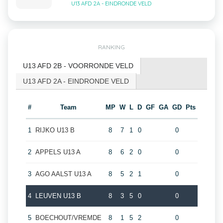
U13 AFD 2A - EINDRONDE VELD
RANKING
U13 AFD 2B - VOORRONDE VELD
U13 AFD 2A - EINDRONDE VELD
#
Team
MP
W
L
D
GF
GA
GD
Pts
1
RIJKO U13 B
8
7
1
0
0
2
APPELS U13 A
8
6
2
0
0
3
AGO AALST U13 A
8
5
2
1
0
4
LEUVEN U13 B
8
3
5
0
0
5
BOECHOUT/VREMDE
8
1
5
2
0