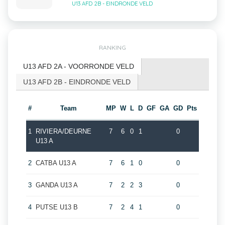
U13 AFD 2B - EINDRONDE VELD
RANKING
U13 AFD 2A - VOORRONDE VELD
U13 AFD 2B - EINDRONDE VELD
#
Team
MP
W
L
D
GF
GA
GD
Pts
1
RIVIERA/DEURNE
7
6
0
1
0
U13 A
2
CATBA U13 A
7
6
1
0
0
3
GANDA U13 A
7
2
2
3
0
4
PUTSE U13 B
7
2
4
1
0