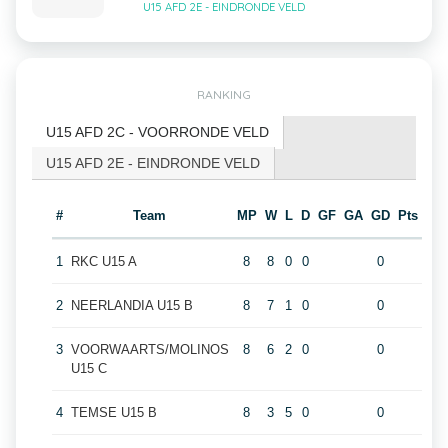
U15 AFD 2E - EINDRONDE VELD
RANKING
U15 AFD 2C - VOORRONDE VELD
U15 AFD 2E - EINDRONDE VELD
#
Team
MP
W
L
D
GF
GA
GD
Pts
1
RKC U15 A
8
8
0
0
0
2
NEERLANDIA U15 B
8
7
1
0
0
3
VOORWAARTS/MOLINOS
8
6
2
0
0
U15 C
4
TEMSE U15 B
8
3
5
0
0