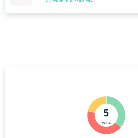
U15 AFD 2E - EINDRONDE VELD
5
Wins