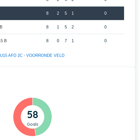
8
2
5
1
0
 B
8
1
5
2
0
5 B
8
0
7
1
0
 of U15 AFD 2C - VOORRONDE VELD
58
Goals