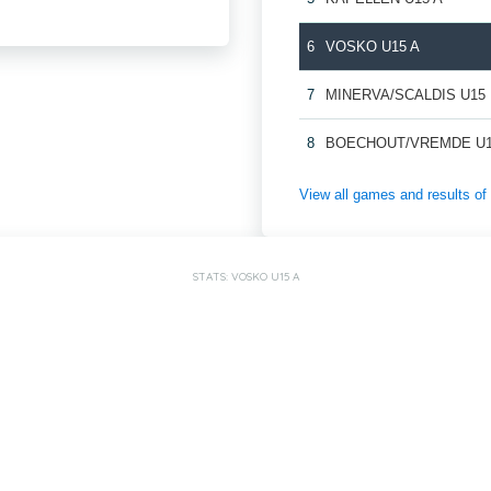
6
VOSKO U15 A
7
MINERVA/SCALDIS U15
8
BOECHOUT/VREMDE U1
View all games and results
STATS: VOSKO U15 A