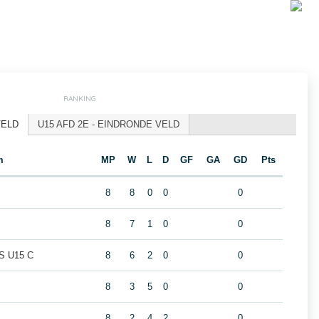
RANKING
VELD
U15 AFD 2E - EINDRONDE VELD
m
MP
W
L
D
GF
GA
GD
Pts
8
8
0
0
0
8
7
1
0
0
 U15 C
8
6
2
0
0
8
3
5
0
0
8
2
4
2
0