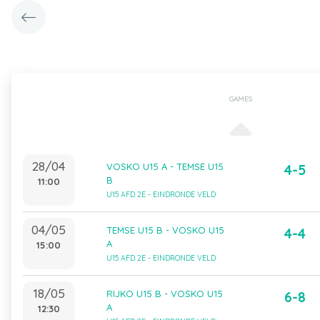
GAMES
28/04
VOSKO U15 A - TEMSE U15
4-5
B
11:00
U15 AFD 2E - EINDRONDE VELD
04/05
TEMSE U15 B - VOSKO U15
4-4
A
15:00
U15 AFD 2E - EINDRONDE VELD
18/05
RIJKO U15 B - VOSKO U15
6-8
A
12:30