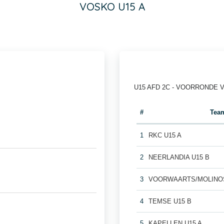
VOSKO U15 A
U15 AFD 2C - VOORRONDE 
#
Tea
1
RKC U15 A
2
NEERLANDIA U15 B
3
VOORWAARTS/MOLINOS
4
TEMSE U15 B
5
KAPELLEN U15 A