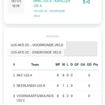
18/05
HMKC U15 A - KAPELLEN
5-0
12:15
U15 A
U15 AFD 2C - EINDRONDE
VELD
RANKING
U15 AFD 2C - VOORRONDE VELD
U15 AFD 2C - EINDRONDE VELD
#
Team
MP
W
L
D
GF
GA
GD
Pts
1
RKC U15 A
8
8
0
0
0
2
NEERLANDIA U15 B
8
7
1
0
0
3
VOORWAARTS/MOLINOS
8
6
2
0
0
U15 C