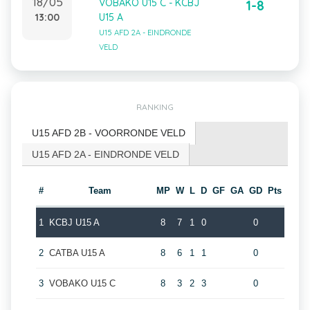
18/05
VOBAKO U15 C - KCBJ
1-8
13:00
U15 A
U15 AFD 2A - EINDRONDE
VELD
RANKING
U15 AFD 2B - VOORRONDE VELD
U15 AFD 2A - EINDRONDE VELD
#
Team
MP
W
L
D
GF
GA
GD
Pts
1
KCBJ U15 A
8
7
1
0
0
2
CATBA U15 A
8
6
1
1
0
3
VOBAKO U15 C
8
3
2
3
0