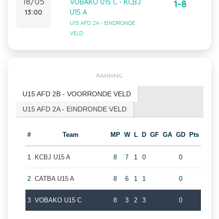
18/05
VOBAKO U15 C - KCBJ
1-8
13:00
U15 A
U15 AFD 2A - EINDRONDE
VELD
RANKING
U15 AFD 2B - VOORRONDE VELD
U15 AFD 2A - EINDRONDE VELD
#
Team
MP
W
L
D
GF
GA
GD
Pts
1
KCBJ U15 A
8
7
1
0
0
2
CATBA U15 A
8
6
1
1
0
3
VOBAKO U15 C
8
3
2
3
0