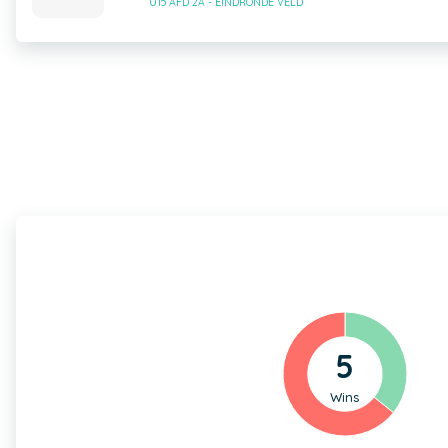
U15 AFD 2A - EINDRONDE VELD
5
Wins