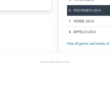
6
HOEVENEN U15 A
7
VERDE U15 A
8
APPELS U15 A
View all games and results
STATS: HOEVENEN U15 A