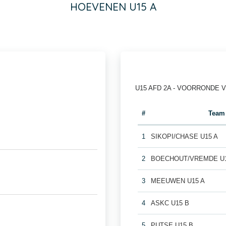
HOEVENEN U15 A
U15 AFD 2A - VOORRONDE 
#
Team
1
SIKOPI/CHASE U15 A
2
BOECHOUT/VREMDE U1
3
MEEUWEN U15 A
4
ASKC U15 B
5
PUTSE U15 B