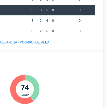
8
3
5
0
0
8
2
6
0
0
8
2
6
0
0
 of U15 AFD 2A - VOORRONDE VELD
74
Goals