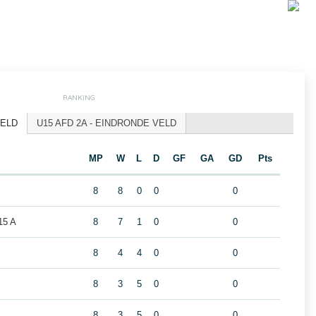
RANKING
VELD
U15 AFD 2A - EINDRONDE VELD
MP
W
L
D
GF
GA
GD
Pts
8
8
0
0
0
5 A
8
7
1
0
0
8
4
4
0
0
8
3
5
0
0
8
3
5
0
0