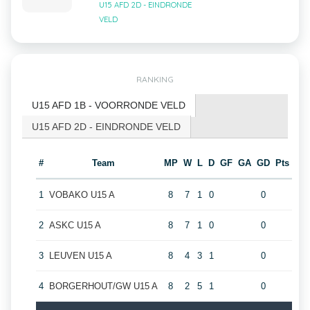
U15 AFD 2D - EINDRONDE
VELD
RANKING
U15 AFD 1B - VOORRONDE VELD
U15 AFD 2D - EINDRONDE VELD
#
Team
MP
W
L
D
GF
GA
GD
Pts
1
VOBAKO U15 A
8
7
1
0
0
2
ASKC U15 A
8
7
1
0
0
3
LEUVEN U15 A
8
4
3
1
0
4
BORGERHOUT/GW U15 A
8
2
5
1
0