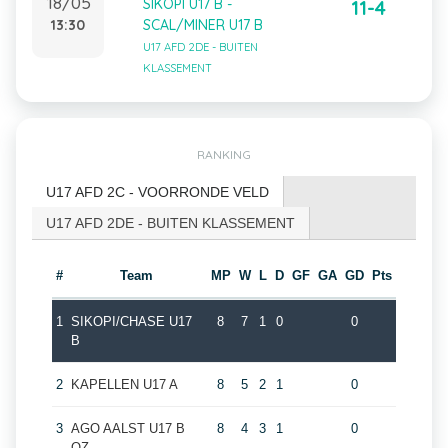
18/05
SIKOPI U17 B -
11-4
13:30
SCAL/MINER U17 B
U17 AFD 2DE - BUITEN
KLASSEMENT
RANKING
U17 AFD 2C - VOORRONDE VELD
U17 AFD 2DE - BUITEN KLASSEMENT
#
Team
MP
W
L
D
GF
GA
GD
Pts
1
SIKOPI/CHASE U17
8
7
1
0
0
B
2
KAPELLEN U17 A
8
5
2
1
0
3
AGO AALST U17 B
8
4
3
1
0
OZ