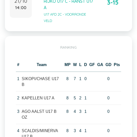
21/10
RIJKO U17 C - RANST U17
3-15
14:00
A
U17 AFD 2C - VOORRONDE
VELD
RANKING
#
Team
MP
W
L
D
GF
GA
GD
Pts
1
SIKOPI/CHASE U17
8
7
1
0
0
B
2
KAPELLEN U17 A
8
5
2
1
0
3
AGO AALST U17 B
8
4
3
1
0
OZ
4
SCALDIS/MINERVA
8
3
4
1
0
U17 B