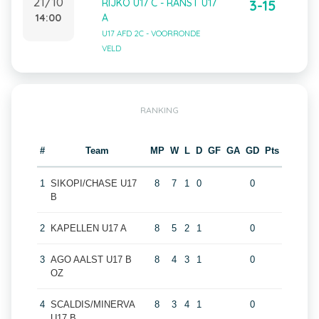
21/10
RIJKO U17 C - RANST U17
3-15
14:00
A
U17 AFD 2C - VOORRONDE
VELD
RANKING
#
Team
MP
W
L
D
GF
GA
GD
Pts
1
SIKOPI/CHASE U17
8
7
1
0
0
B
2
KAPELLEN U17 A
8
5
2
1
0
3
AGO AALST U17 B
8
4
3
1
0
OZ
4
SCALDIS/MINERVA
8
3
4
1
0
U17 B