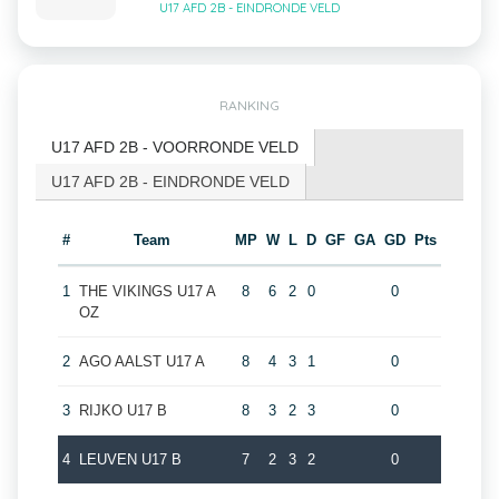
U17 AFD 2B - EINDRONDE VELD
RANKING
U17 AFD 2B - VOORRONDE VELD
U17 AFD 2B - EINDRONDE VELD
#
Team
MP
W
L
D
GF
GA
GD
Pts
1
THE VIKINGS U17 A
8
6
2
0
0
OZ
2
AGO AALST U17 A
8
4
3
1
0
3
RIJKO U17 B
8
3
2
3
0
4
LEUVEN U17 B
7
2
3
2
0