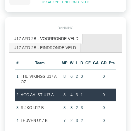
U17 AFD 2B - EINDRONDE VELD
RANKING
U17 AFD 2B - VOORRONDE VELD
U17 AFD 2B - EINDRONDE VELD
#
Team
MP
W
L
D
GF
GA
GD
Pts
1
THE VIKINGS U17 A
8
6
2
0
0
OZ
2
AGO AALST U17 A
8
4
3
1
0
3
RIJKO U17 B
8
3
2
3
0
4
LEUVEN U17 B
7
2
3
2
0