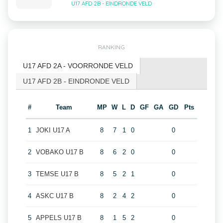
U17 AFD 2B - EINDRONDE VELD
RANKING
U17 AFD 2A - VOORRONDE VELD
U17 AFD 2B - EINDRONDE VELD
#
Team
MP
W
L
D
GF
GA
GD
Pts
1
JOKI U17 A
8
7
1
0
0
2
VOBAKO U17 B
8
6
2
0
0
3
TEMSE U17 B
8
5
2
1
0
4
ASKC U17 B
8
2
4
2
0
5
APPELS U17 B
8
1
5
2
0