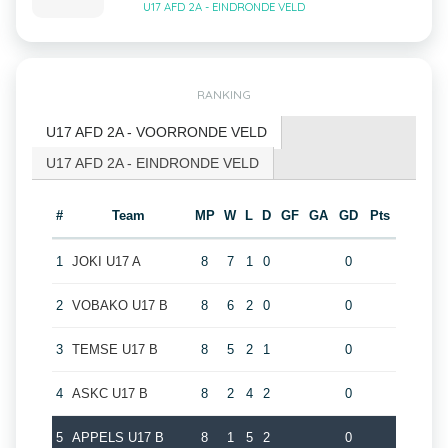
U17 AFD 2A - EINDRONDE VELD
RANKING
U17 AFD 2A - VOORRONDE VELD
U17 AFD 2A - EINDRONDE VELD
#
Team
MP
W
L
D
GF
GA
GD
Pts
1
JOKI U17 A
8
7
1
0
0
2
VOBAKO U17 B
8
6
2
0
0
3
TEMSE U17 B
8
5
2
1
0
4
ASKC U17 B
8
2
4
2
0
5
APPELS U17 B
8
1
5
2
0