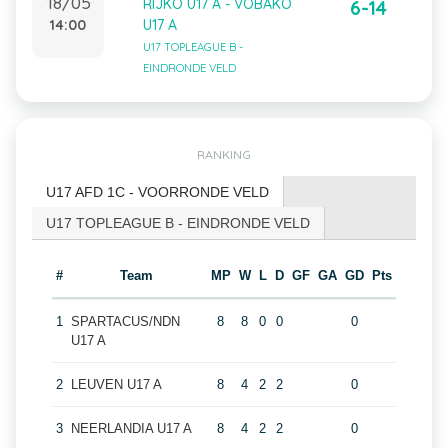
18/05
RIJKO U17 A - VOBAKO
6-14
14:00
U17 A
U17 TOPLEAGUE B -
EINDRONDE VELD
RANKING
U17 AFD 1C - VOORRONDE VELD
U17 TOPLEAGUE B - EINDRONDE VELD
#
Team
MP
W
L
D
GF
GA
GD
Pts
1
SPARTACUS/NDN
8
8
0
0
0
U17 A
2
LEUVEN U17 A
8
4
2
2
0
3
NEERLANDIA U17 A
8
4
2
2
0