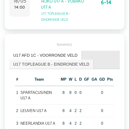
18/05
RIJKO U17 A - VOBAKO
6-14
14:00
U17 A
U17 TOPLEAGUE B -
EINDRONDE VELD
RANKING
U17 AFD 1C - VOORRONDE VELD
U17 TOPLEAGUE B - EINDRONDE VELD
#
Team
MP
W
L
D
GF
GA
GD
Pts
1
SPARTACUS/NDN
8
8
0
0
0
U17 A
2
LEUVEN U17 A
8
4
2
2
0
3
NEERLANDIA U17 A
8
4
2
2
0