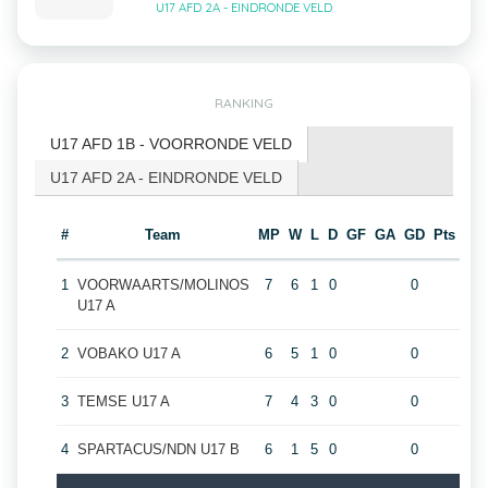
U17 AFD 2A - EINDRONDE VELD
RANKING
U17 AFD 1B - VOORRONDE VELD
U17 AFD 2A - EINDRONDE VELD
#
Team
MP
W
L
D
GF
GA
GD
Pts
1
VOORWAARTS/MOLINOS
7
6
1
0
0
U17 A
2
VOBAKO U17 A
6
5
1
0
0
3
TEMSE U17 A
7
4
3
0
0
4
SPARTACUS/NDN U17 B
6
1
5
0
0