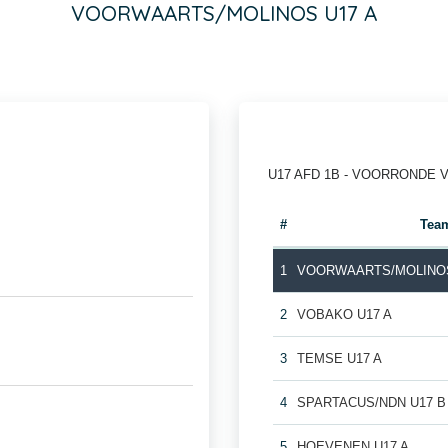
VOORWAARTS/MOLINOS U17 A
U17 AFD 1B - VOORRONDE 
#
Tea
1
VOORWAARTS/MOLINOS
2
VOBAKO U17 A
3
TEMSE U17 A
4
SPARTACUS/NDN U17 B
5
HOEVENEN U17 A