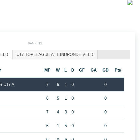
RANKING
VELD
U17 TOPLEAGUE A - EINDRONDE VELD
m
MP
W
L
D
GF
GA
GD
Pts
 U17 A
7
6
1
0
0
6
5
1
0
0
7
4
3
0
0
6
1
5
0
0
6
0
6
0
0