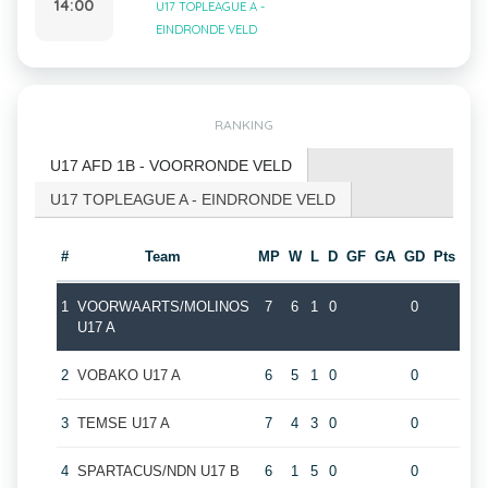
14:00
U17 TOPLEAGUE A -
EINDRONDE VELD
RANKING
U17 AFD 1B - VOORRONDE VELD
U17 TOPLEAGUE A - EINDRONDE VELD
#
Team
MP
W
L
D
GF
GA
GD
Pts
1
VOORWAARTS/MOLINOS
7
6
1
0
0
U17 A
2
VOBAKO U17 A
6
5
1
0
0
3
TEMSE U17 A
7
4
3
0
0
4
SPARTACUS/NDN U17 B
6
1
5
0
0