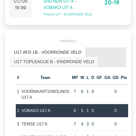
01/06
SPA/NDN U17 A -
20-19
15:00
VOBAKO U17 A
FINALE U17 - EINDRONDE VELD
RANKING
U17 AFD 1B - VOORRONDE VELD
U17 TOPLEAGUE B - EINDRONDE VELD
#
Team
MP
W
L
D
GF
GA
GD
Pts
1
VOORWAARTS/MOLINOS
7
6
1
0
0
U17 A
2
VOBAKO U17 A
6
5
1
0
0
3
TEMSE U17 A
7
4
3
0
0