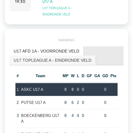
19:30
U17 A
U17 TOPLEAGUE A -
EINDRONDE VELD
RANKING
U17 AFD 1A - VOORRONDE VELD
U17 TOPLEAGUE A - EINDRONDE VELD
#
Team
MP
W
L
D
GF
GA
GD
Pts
1
ASKC U17 A
8
8
0
0
0
2
PUTSE U17 A
8
6
2
0
0
3
BOECKENBERG U17
8
4
4
0
0
A