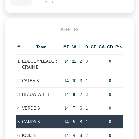
VELD
RANKING
#
Team
MP
W
L
D
GF
GA
GD
Pts
1
EDEGEM/LEADER
14
12
2
0
0
GRAIN B
2
CATBA B
14
10
3
1
0
3
BLAUW WIT B
14
9
2
3
0
4
VERDE B
14
7
6
1
0
5
GANDA B
14
5
8
1
0
6
KCBJ B
14
4
8
2
0