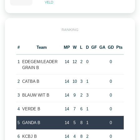
VELD
RANKING
#
Team
MP
W
L
D
GF
GA
GD
Pts
1
EDEGEM/LEADER
14
12
2
0
0
GRAIN B
2
CATBA B
14
10
3
1
0
3
BLAUW WIT B
14
9
2
3
0
4
VERDE B
14
7
6
1
0
5
GANDA B
14
5
8
1
0
6
KCBJ B
14
4
8
2
0