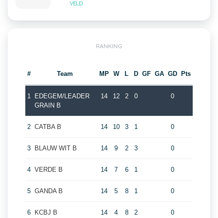
VELD
RANKING
#
Team
MP
W
L
D
GF
GA
GD
Pts
1
EDEGEM/LEADER
14
12
2
0
0
GRAIN B
2
CATBA B
14
10
3
1
0
3
BLAUW WIT B
14
9
2
3
0
4
VERDE B
14
7
6
1
0
5
GANDA B
14
5
8
1
0
6
KCBJ B
14
4
8
2
0