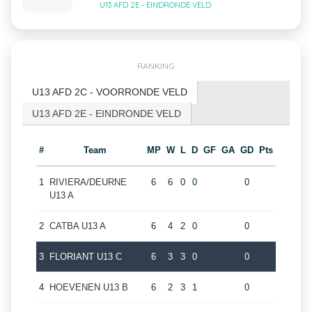
U13 AFD 2E - EINDRONDE VELD
RANKING
U13 AFD 2C - VOORRONDE VELD
U13 AFD 2E - EINDRONDE VELD
#
Team
MP
W
L
D
GF
GA
GD
Pts
1
RIVIERA/DEURNE
6
6
0
0
0
U13 A
2
CATBA U13 A
6
4
2
0
0
3
FLORIANT U13 C
6
3
3
0
0
4
HOEVENEN U13 B
6
2
3
1
0