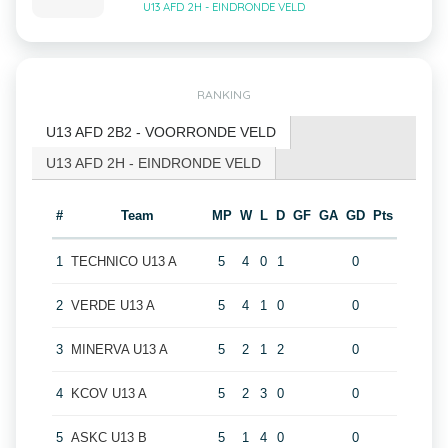
U13 AFD 2H - EINDRONDE VELD
RANKING
U13 AFD 2B2 - VOORRONDE VELD
U13 AFD 2H - EINDRONDE VELD
#
Team
MP
W
L
D
GF
GA
GD
Pts
1
TECHNICO U13 A
5
4
0
1
0
2
VERDE U13 A
5
4
1
0
0
3
MINERVA U13 A
5
2
1
2
0
4
KCOV U13 A
5
2
3
0
0
5
ASKC U13 B
5
1
4
0
0