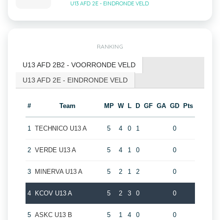
U13 AFD 2E - EINDRONDE VELD
RANKING
U13 AFD 2B2 - VOORRONDE VELD
U13 AFD 2E - EINDRONDE VELD
#
Team
MP
W
L
D
GF
GA
GD
Pts
1
TECHNICO U13 A
5
4
0
1
0
2
VERDE U13 A
5
4
1
0
0
3
MINERVA U13 A
5
2
1
2
0
4
KCOV U13 A
5
2
3
0
0
5
ASKC U13 B
5
1
4
0
0