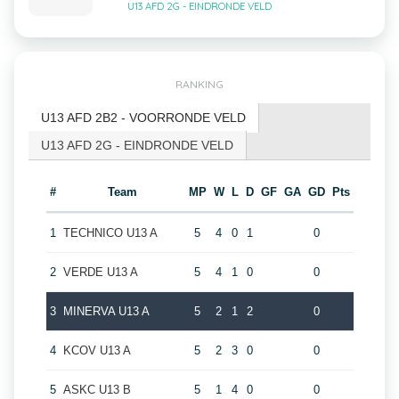
U13 AFD 2G - EINDRONDE VELD
RANKING
U13 AFD 2B2 - VOORRONDE VELD
U13 AFD 2G - EINDRONDE VELD
#
Team
MP
W
L
D
GF
GA
GD
Pts
1
TECHNICO U13 A
5
4
0
1
0
2
VERDE U13 A
5
4
1
0
0
3
MINERVA U13 A
5
2
1
2
0
4
KCOV U13 A
5
2
3
0
0
5
ASKC U13 B
5
1
4
0
0