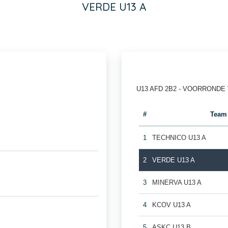
VERDE U13 A
U13 AFD 2B2 - VOORRONDE
#
Team
1
TECHNICO U13 A
2
VERDE U13 A
3
MINERVA U13 A
4
KCOV U13 A
5
ASKC U13 B