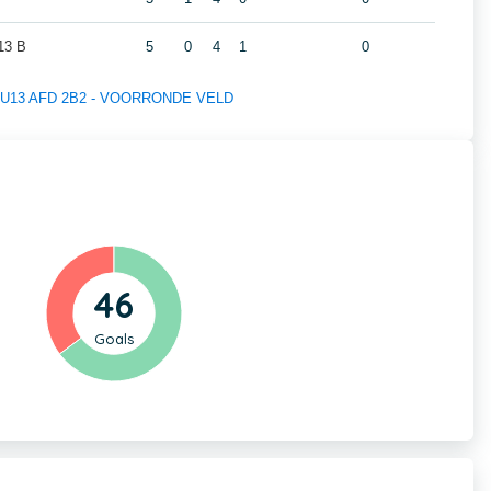
3 B
5
0
4
1
0
 of U13 AFD 2B2 - VOORRONDE VELD
46
Goals