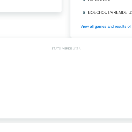
6
BOECHOUT/VREMDE U1
View all games and results
STATS: VERDE U13 A