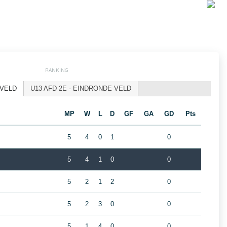
RANKING
 VELD
U13 AFD 2E - EINDRONDE VELD
MP
W
L
D
GF
GA
GD
Pts
5
4
0
1
0
5
4
1
0
0
5
2
1
2
0
5
2
3
0
0
5
1
4
0
0