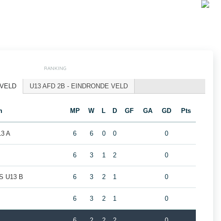
RANKING
 VELD
U13 AFD 2B - EINDRONDE VELD
m
MP
W
L
D
GF
GA
GD
Pts
3 A
6
6
0
0
0
6
3
1
2
0
 U13 B
6
3
2
1
0
6
3
2
1
0
6
2
2
2
0