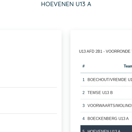
HOEVENEN U13 A
U13 AFD 2B1 - VOORRONDE
#
Tea
1
BOECHOUT/VREMDE U1
2
TEMSE U13 B
3
VOORWAARTS/MOLINOS
4
BOECKENBERG U13 A
5
HOEVENEN U13 A