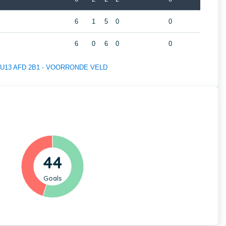
6
1
5
0
0
6
0
6
0
0
 of U13 AFD 2B1 - VOORRONDE VELD
44
Goals