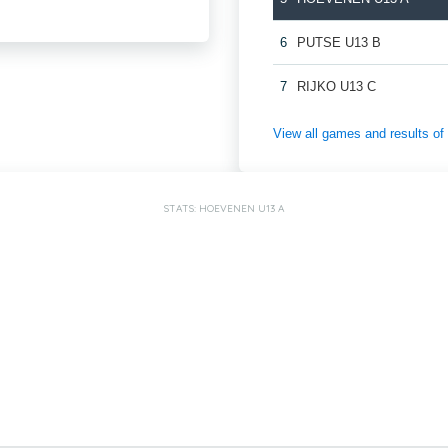
6
PUTSE U13 B
7
RIJKO U13 C
View all games and results
STATS: HOEVENEN U13 A