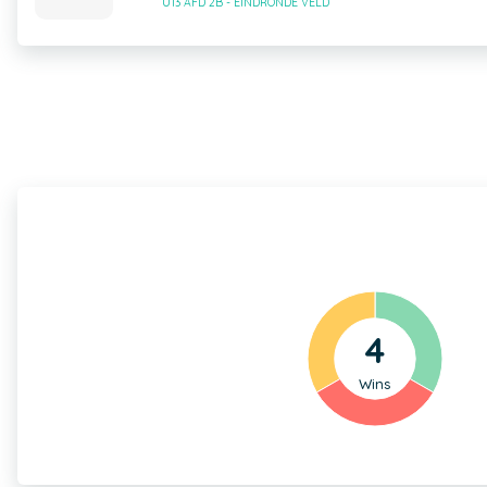
U13 AFD 2B - EINDRONDE VELD
4
Wins