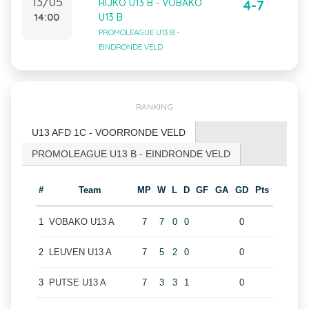
13/05
RIJKO U13 B - VOBAKO
4-7
14:00
U13 B
PROMOLEAGUE U13 B -
EINDRONDE VELD
RANKING
U13 AFD 1C - VOORRONDE VELD
PROMOLEAGUE U13 B - EINDRONDE VELD
#
Team
MP
W
L
D
GF
GA
GD
Pts
1
VOBAKO U13 A
7
7
0
0
0
2
LEUVEN U13 A
7
5
2
0
0
3
PUTSE U13 A
7
3
3
1
0