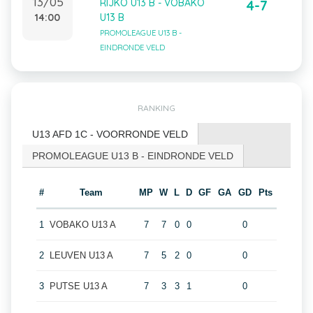
13/05
RIJKO U13 B - VOBAKO
4-7
14:00
U13 B
PROMOLEAGUE U13 B -
EINDRONDE VELD
RANKING
U13 AFD 1C - VOORRONDE VELD
PROMOLEAGUE U13 B - EINDRONDE VELD
#
Team
MP
W
L
D
GF
GA
GD
Pts
1
VOBAKO U13 A
7
7
0
0
0
2
LEUVEN U13 A
7
5
2
0
0
3
PUTSE U13 A
7
3
3
1
0