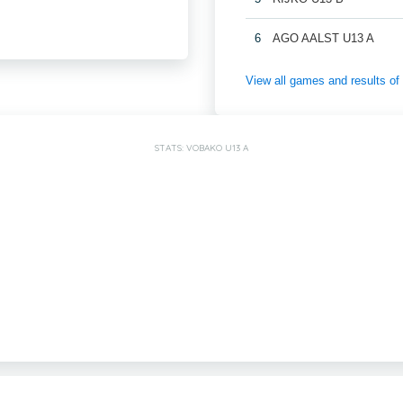
6
AGO AALST U13 A
View all games and results
STATS: VOBAKO U13 A