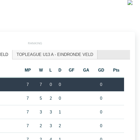
RANKING
VELD
TOPLEAGUE U13 A - EINDRONDE VELD
MP
W
L
D
GF
GA
GD
Pts
7
7
0
0
0
7
5
2
0
0
7
3
3
1
0
7
2
3
2
0
7
2
4
1
0