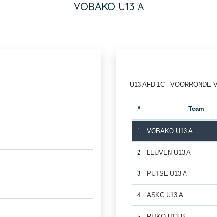
VOBAKO U13 A
U13 AFD 1C - VOORRONDE 
#
Team
1
VOBAKO U13 A
2
LEUVEN U13 A
3
PUTSE U13 A
4
ASKC U13 A
5
RIJKO U13 B