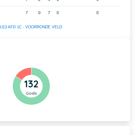
7
0
7
0
0
 of U13 AFD 1C - VOORRONDE VELD
132
Goals