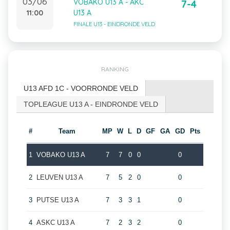
03/06
VOBAKO U13 A - AKC
7-4
11:00
U13 A
FINALE U13 - EINDRONDE VELD
RANKING
U13 AFD 1C - VOORRONDE VELD
TOPLEAGUE U13 A - EINDRONDE VELD
#
Team
MP
W
L
D
GF
GA
GD
Pts
1
VOBAKO U13 A
7
7
0
0
0
2
LEUVEN U13 A
7
5
2
0
0
3
PUTSE U13 A
7
3
3
1
0
4
ASKC U13 A
7
2
3
2
0