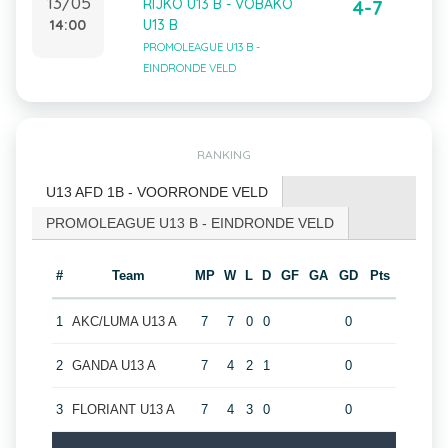
13/05
RIJKO U13 B - VOBAKO
4-7
14:00
U13 B
PROMOLEAGUE U13 B -
EINDRONDE VELD
RANKING
U13 AFD 1B - VOORRONDE VELD
PROMOLEAGUE U13 B - EINDRONDE VELD
#
Team
MP
W
L
D
GF
GA
GD
Pts
1
AKC/LUMA U13 A
7
7
0
0
0
2
GANDA U13 A
7
4
2
1
0
3
FLORIANT U13 A
7
4
3
0
0