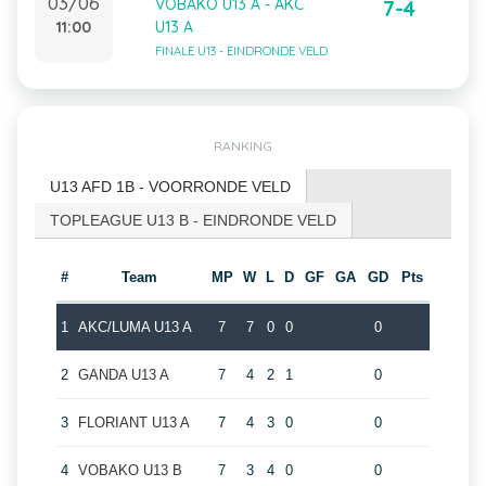
03/06
VOBAKO U13 A - AKC
7-4
11:00
U13 A
FINALE U13 - EINDRONDE VELD
RANKING
U13 AFD 1B - VOORRONDE VELD
TOPLEAGUE U13 B - EINDRONDE VELD
#
Team
MP
W
L
D
GF
GA
GD
Pts
1
AKC/LUMA U13 A
7
7
0
0
0
2
GANDA U13 A
7
4
2
1
0
3
FLORIANT U13 A
7
4
3
0
0
4
VOBAKO U13 B
7
3
4
0
0