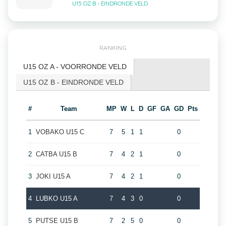
U15 OZ B - EINDRONDE VELD
RANKING
U15 OZ A - VOORRONDE VELD
U15 OZ B - EINDRONDE VELD
#
Team
MP
W
L
D
GF
GA
GD
Pts
1
VOBAKO U15 C
7
5
1
1
0
2
CATBA U15 B
7
4
2
1
0
3
JOKI U15 A
7
4
2
1
0
4
LUBKO U15 A
7
4
3
0
0
5
PUTSE U15 B
7
2
5
0
0